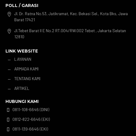
POLL / GARASI
Jl. Dr. Ratna No.53, Jatikramat, Kec. Bekasi Sel., Kota Bks, Jawa

Barat 17421
Jl.Tebet Barat II E No.2 RT.004/RW.002 Tebet , Jakarta Selatan

12810
LINK WEBSITE
LAYANAN
K
ARMADA KAMI
K
TENTANG KAMI
K
ARTIKEL
K
HUBUNGI KAMI
0811-108-6646 (DINI)

0812-822-6646 (EKI)

0811-139-6646 (EKI)
