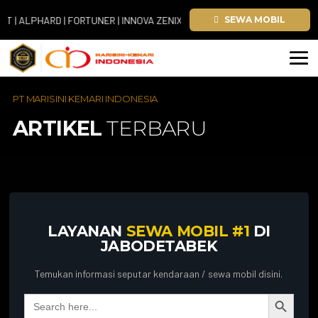
ALPHARD | FORTUNER | INNOVA ZENIX | HIACE
SEWA MOBIL
PT MARISINI KEMARI INDONESIA
ARTIKEL
TERBARU
LAYANAN
SEWA MOBIL #1
DI
JABODETABEK
Temukan informasi seputar kendaraan / sewa mobil disini.
Search Button
Search
for: