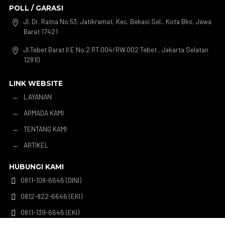
POLL / GARASI
Jl. Dr. Ratna No.53, Jatikramat, Kec. Bekasi Sel., Kota Bks, Jawa

Barat 17421
Jl.Tebet Barat II E No.2 RT.004/RW.002 Tebet , Jakarta Selatan

12810
LINK WEBSITE
LAYANAN
K
ARMADA KAMI
K
TENTANG KAMI
K
ARTIKEL
K
HUBUNGI KAMI
0811-108-6646 (DINI)

0812-822-6646 (EKI)

0811-139-6646 (EKI)
