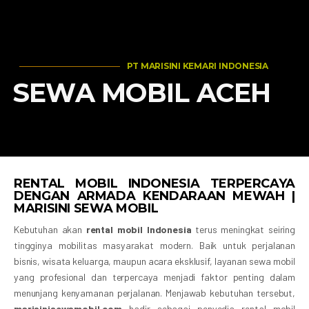
PT MARISINI KEMARI INDONESIA
SEWA MOBIL ACEH
RENTAL MOBIL INDONESIA TERPERCAYA
DENGAN ARMADA KENDARAAN MEWAH |
MARISINI SEWA MOBIL
Kebutuhan akan
rental mobil Indonesia
terus meningkat seiring
tingginya mobilitas masyarakat modern. Baik untuk perjalanan
bisnis, wisata keluarga, maupun acara eksklusif, layanan sewa mobil
yang profesional dan terpercaya menjadi faktor penting dalam
menunjang kenyamanan perjalanan. Menjawab kebutuhan tersebut,
marisinisewamobil.com
hadir sebagai penyedia rental mobil