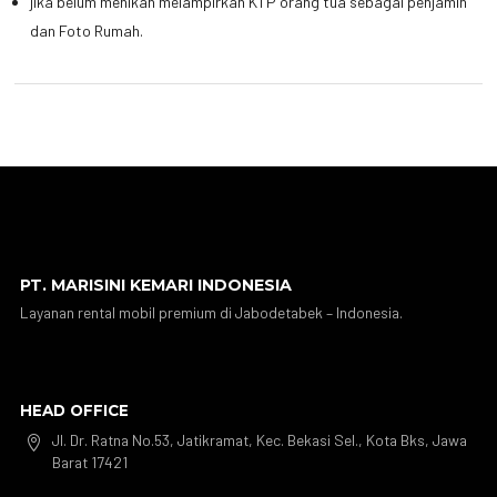
jika belum menikah melampirkan KTP orang tua sebagai penjamin
dan Foto Rumah.
PT. MARISINI KEMARI INDONESIA
Layanan rental mobil premium di Jabodetabek – Indonesia.
HEAD OFFICE
Jl. Dr. Ratna No.53, Jatikramat, Kec. Bekasi Sel., Kota Bks, Jawa

Barat 17421