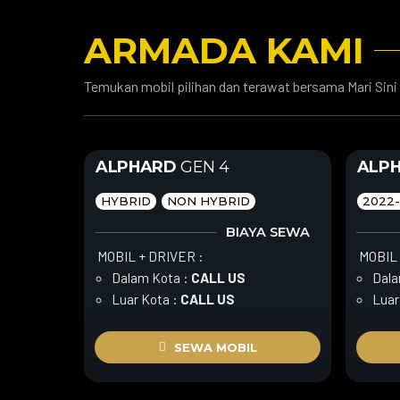
ARMADA KAMI
Temukan mobil pilihan dan terawat bersama Mari Sini
ALPHARD
GEN 4
ALP
HYBRID
NON HYBRID
2022
BIAYA SEWA
MOBIL + DRIVER :
MOBIL 
Dalam Kota :
CALL US
Dala
Luar Kota :
CALL US
Luar
SEWA MOBIL