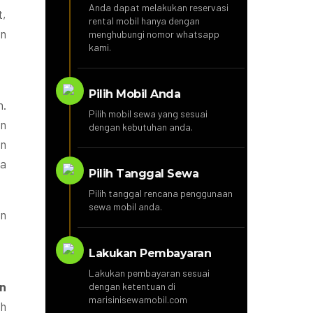
Anda dapat melakukan reservasi
t,
rental mobil hanya dengan
an
menghubungi nomor whatsapp
kami.
Pilih Mobil Anda
n.
Pilih mobil sewa yang sesuai
an
dengan kebutuhan anda.
an
pa
Pilih Tanggal Sewa
Pilih tanggal rencana penggunaan
sewa mobil anda.
an
Lakukan Pembayaran
Lakukan pembayaran sesuai
n
dengan ketentuan di
marisinisewamobil.com
uh