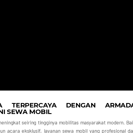
IA TERPERCAYA DENGAN ARMAD
NI SEWA MOBIL
eningkat seiring tingginya mobilitas masyarakat modern. Ba
pun acara eksklusif, layanan sewa mobil yang profesional d