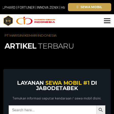
ARD | FORTUNER | INNOVA ZENIX | HIACE
SEWA MOBIL
PT MARISINI KEMARI INDONESIA
ARTIKEL
TERBARU
LAYANAN
SEWA MOBIL #1
DI
JABODETABEK
Temukan informasi seputar kendaraan / sewa mobil disini.
Search Button
Search
for: