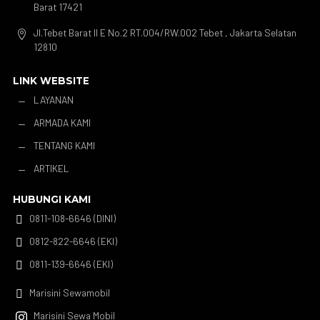
Barat 17421
Jl.Tebet Barat II E No.2 RT.004/RW.002 Tebet , Jakarta Selatan

12810
LINK WEBSITE
LAYANAN
K
ARMADA KAMI
K
TENTANG KAMI
K
ARTIKEL
K
HUBUNGI KAMI
0811-108-6646 (DINI)

0812-822-6646 (EKI)

0811-139-6646 (EKI)

Marisini Sewamobil

Marisini Sewa Mobil
