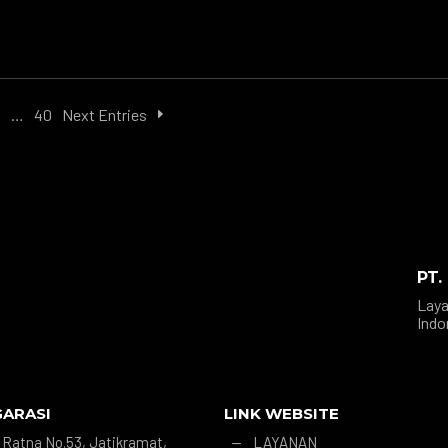
3
…
40
Next Entries
PT.
Laya
Indo
GARASI
LINK WEBSITE
r. Ratna No.53, Jatikramat,
LAYANAN
K