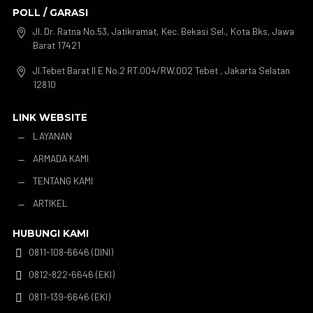
POLL / GARASI
Jl. Dr. Ratna No.53, Jatikramat, Kec. Bekasi Sel., Kota Bks, Jawa

Barat 17421
Jl.Tebet Barat II E No.2 RT.004/RW.002 Tebet , Jakarta Selatan

12810
LINK WEBSITE
LAYANAN
K
ARMADA KAMI
K
TENTANG KAMI
K
ARTIKEL
K
HUBUNGI KAMI
0811-108-6646 (DINI)

0812-822-6646 (EKI)

0811-139-6646 (EKI)
