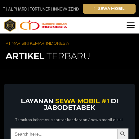
ALPHARD | FORTUNER | INNOVA ZENIX | HIACE
SEWA MOBIL
PT MARISINI KEMARI INDONESIA
ARTIKEL
TERBARU
LAYANAN
SEWA MOBIL #1
DI
JABODETABEK
Temukan informasi seputar kendaraan / sewa mobil disini.
Search Button
Search
for: