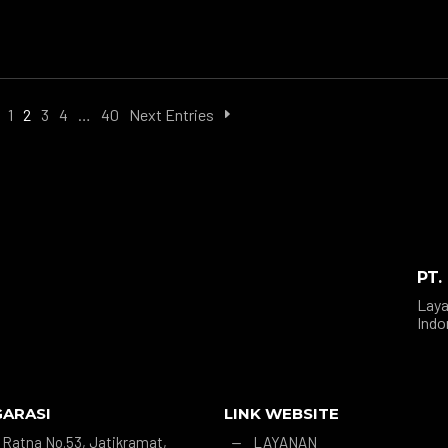
1
2
3
4
…
40
Next Entries
PT.
Laya
Indo
GARASI
LINK WEBSITE
r. Ratna No.53, Jatikramat,
LAYANAN
K