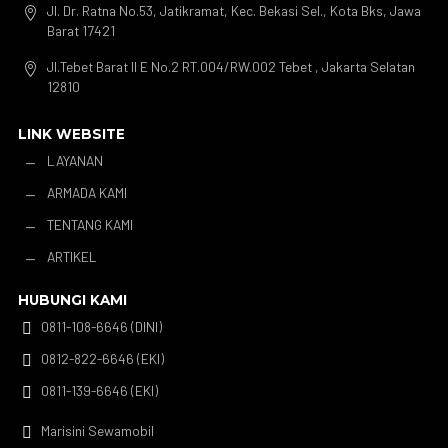
Jl. Dr. Ratna No.53, Jatikramat, Kec. Bekasi Sel., Kota Bks, Jawa

Barat 17421
Jl.Tebet Barat II E No.2 RT.004/RW.002 Tebet , Jakarta Selatan

12810
LINK WEBSITE
LAYANAN
K
ARMADA KAMI
K
TENTANG KAMI
K
ARTIKEL
K
HUBUNGI KAMI
0811-108-6646 (DINI)

0812-822-6646 (EKI)

0811-139-6646 (EKI)

Marisini Sewamobil
