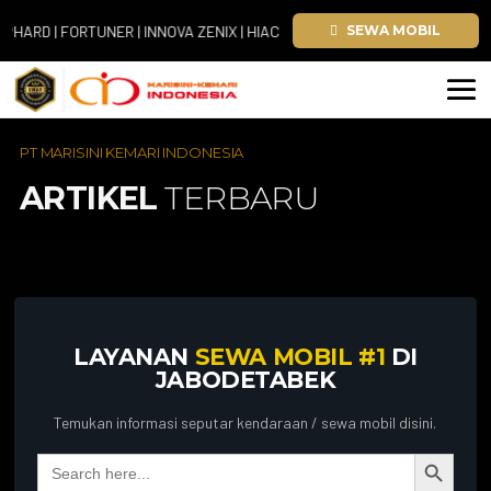
D | FORTUNER | INNOVA ZENIX | HIACE
SEWA MOBIL
PT MARISINI KEMARI INDONESIA
ARTIKEL
TERBARU
LAYANAN
SEWA MOBIL #1
DI
JABODETABEK
Temukan informasi seputar kendaraan / sewa mobil disini.
Search Button
Search
for: