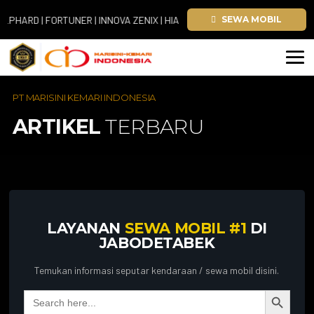
ARD | FORTUNER | INNOVA ZENIX | HIACE
SEWA MOBIL
PT MARISINI KEMARI INDONESIA
ARTIKEL
TERBARU
LAYANAN
SEWA MOBIL #1
DI
JABODETABEK
Temukan informasi seputar kendaraan / sewa mobil disini.
Search Button
Search
for: