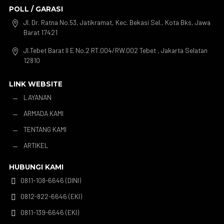
POLL / GARASI
Jl. Dr. Ratna No.53, Jatikramat, Kec. Bekasi Sel., Kota Bks, Jawa

Barat 17421
Jl.Tebet Barat II E No.2 RT.004/RW.002 Tebet , Jakarta Selatan

12810
LINK WEBSITE
LAYANAN
K
ARMADA KAMI
K
TENTANG KAMI
K
ARTIKEL
K
HUBUNGI KAMI
0811-108-6646 (DINI)

0812-822-6646 (EKI)

0811-139-6646 (EKI)
