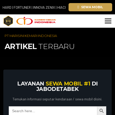
D | FORTUNER | INNOVA ZENIX | HIACE
SEWA MOBIL
PT MARISINI KEMARI INDONESIA
ARTIKEL
TERBARU
LAYANAN
SEWA MOBIL #1
DI
JABODETABEK
Temukan informasi seputar kendaraan / sewa mobil disini.
Search Button
Search
for: