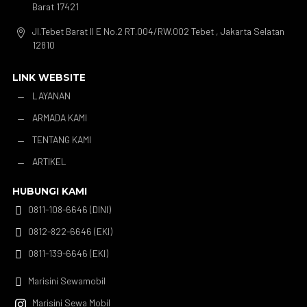
Barat 17421
Jl.Tebet Barat II E No.2 RT.004/RW.002 Tebet , Jakarta Selatan

12810
LINK WEBSITE
LAYANAN
K
ARMADA KAMI
K
TENTANG KAMI
K
ARTIKEL
K
HUBUNGI KAMI
0811-108-6646 (DINI)

0812-822-6646 (EKI)

0811-139-6646 (EKI)

Marisini Sewamobil

Marisini Sewa Mobil
