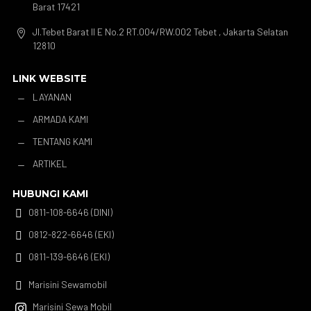
Barat 17421
Jl.Tebet Barat II E No.2 RT.004/RW.002 Tebet , Jakarta Selatan

12810
LINK WEBSITE
LAYANAN
K
ARMADA KAMI
K
TENTANG KAMI
K
ARTIKEL
K
HUBUNGI KAMI
0811-108-6646 (DINI)

0812-822-6646 (EKI)

0811-139-6646 (EKI)

Marisini Sewamobil

Marisini Sewa Mobil
