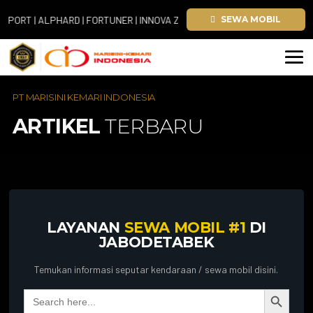
T | ALPHARD | FORTUNER | INNOVA ZENIX | HIACE
SEWA MOBIL
PT MARISINI KEMARI INDONESIA
ARTIKEL
TERBARU
LAYANAN
SEWA MOBIL #1
DI
JABODETABEK
Temukan informasi seputar kendaraan / sewa mobil disini.
Search Button
Search
for: