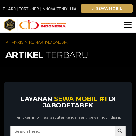
RD | FORTUNER | INNOVA ZENIX | HIACE
SEWA MOBIL
PT MARISINI KEMARI INDONESIA
ARTIKEL
TERBARU
LAYANAN
SEWA MOBIL #1
DI
JABODETABEK
Temukan informasi seputar kendaraan / sewa mobil disini.
Search Button
Search
for: