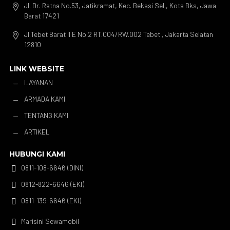
Jl. Dr. Ratna No.53, Jatikramat, Kec. Bekasi Sel., Kota Bks, Jawa

Barat 17421
Jl.Tebet Barat II E No.2 RT.004/RW.002 Tebet , Jakarta Selatan

12810
LINK WEBSITE
LAYANAN
K
ARMADA KAMI
K
TENTANG KAMI
K
ARTIKEL
K
HUBUNGI KAMI
0811-108-6646 (DINI)

0812-822-6646 (EKI)

0811-139-6646 (EKI)

Marisini Sewamobil
