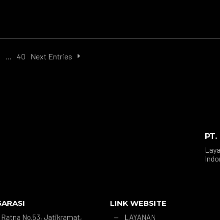
3
…
40
Next Entries
PT.
Laya
Indo
GARASI
LINK WEBSITE
r. Ratna No.53, Jatikramat,
LAYANAN
K