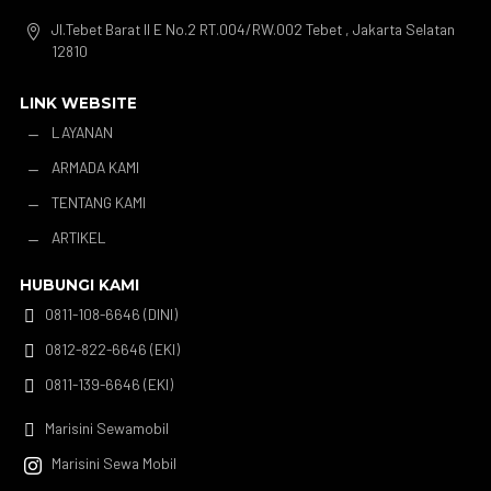
Jl.Tebet Barat II E No.2 RT.004/RW.002 Tebet , Jakarta Selatan

12810
LINK WEBSITE
LAYANAN
K
ARMADA KAMI
K
TENTANG KAMI
K
ARTIKEL
K
HUBUNGI KAMI
0811-108-6646 (DINI)

0812-822-6646 (EKI)

0811-139-6646 (EKI)

Marisini Sewamobil

Marisini Sewa Mobil
