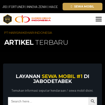
| FORTUNER | INNOVA ZENIX | HIACE
SEWA MOBIL
PT MARISINI KEMARI INDONESIA
ARTIKEL
TERBARU
LAYANAN
SEWA MOBIL #1
DI
JABODETABEK
Temukan informasi seputar kendaraan / sewa mobil disini.
Search Button
Search
for: