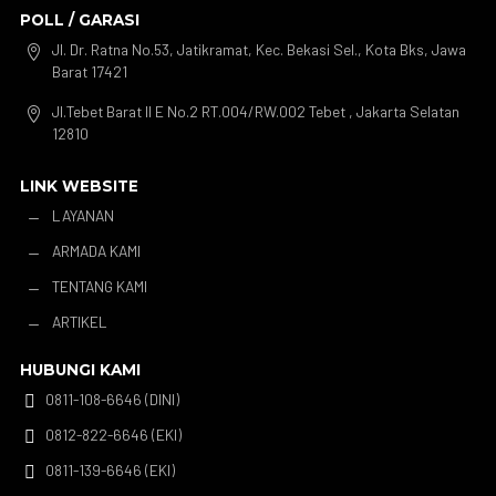
POLL / GARASI
Jl. Dr. Ratna No.53, Jatikramat, Kec. Bekasi Sel., Kota Bks, Jawa

Barat 17421
Jl.Tebet Barat II E No.2 RT.004/RW.002 Tebet , Jakarta Selatan

12810
LINK WEBSITE
LAYANAN
K
ARMADA KAMI
K
TENTANG KAMI
K
ARTIKEL
K
HUBUNGI KAMI
0811-108-6646 (DINI)

0812-822-6646 (EKI)

0811-139-6646 (EKI)
