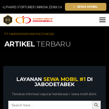
HARD | FORTUNER | INNOVA ZENIX | HIACE
SEWA MOBIL
PT MARISINI KEMARI INDONESIA
ARTIKEL
TERBARU
LAYANAN
SEWA MOBIL #1
DI
JABODETABEK
Temukan informasi seputar kendaraan / sewa mobil disini.
Search Button
Search
for: