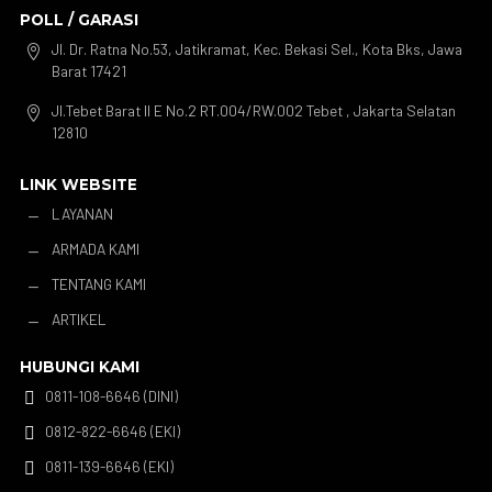
POLL / GARASI
Jl. Dr. Ratna No.53, Jatikramat, Kec. Bekasi Sel., Kota Bks, Jawa

Barat 17421
Jl.Tebet Barat II E No.2 RT.004/RW.002 Tebet , Jakarta Selatan

12810
LINK WEBSITE
LAYANAN
K
ARMADA KAMI
K
TENTANG KAMI
K
ARTIKEL
K
HUBUNGI KAMI
0811-108-6646 (DINI)

0812-822-6646 (EKI)

0811-139-6646 (EKI)
