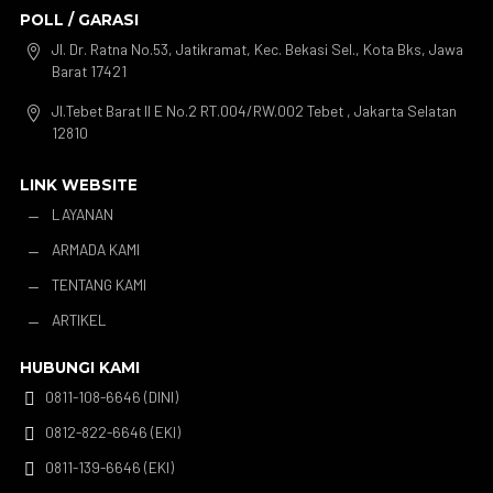
POLL / GARASI
Jl. Dr. Ratna No.53, Jatikramat, Kec. Bekasi Sel., Kota Bks, Jawa

Barat 17421
Jl.Tebet Barat II E No.2 RT.004/RW.002 Tebet , Jakarta Selatan

12810
LINK WEBSITE
LAYANAN
K
ARMADA KAMI
K
TENTANG KAMI
K
ARTIKEL
K
HUBUNGI KAMI
0811-108-6646 (DINI)

0812-822-6646 (EKI)

0811-139-6646 (EKI)
