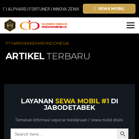
ALPHARD | FORTUNER | INNOVA ZENIX | HIACE
SEWA MOBIL
PT MARISINI KEMARI INDONESIA
ARTIKEL
TERBARU
LAYANAN
SEWA MOBIL #1
DI
JABODETABEK
Temukan informasi seputar kendaraan / sewa mobil disini.
Search Button
Search
for: