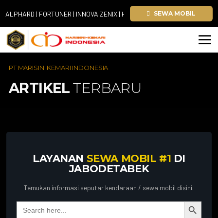
PHARD | FORTUNER | INNOVA ZENIX | HIACE
SEWA MOBIL
PT MARISINI KEMARI INDONESIA
ARTIKEL
TERBARU
LAYANAN
SEWA MOBIL #1
DI
JABODETABEK
Temukan informasi seputar kendaraan / sewa mobil disini.
Search Button
Search
for: