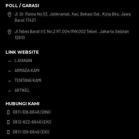
POLL / GARASI
Jl. Dr. Ratna No.53, Jatikramat, Kec. Bekasi Sel., Kota Bks, Jawa

Barat 17421
Jl.Tebet Barat II E No.2 RT.004/RW.002 Tebet , Jakarta Selatan

12810
LINK WEBSITE
LAYANAN
K
ARMADA KAMI
K
TENTANG KAMI
K
ARTIKEL
K
HUBUNGI KAMI
0811-108-6646 (DINI)

0812-822-6646 (EKI)

0811-139-6646 (EKI)
