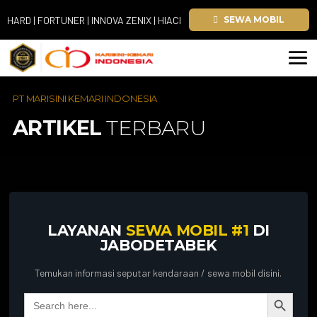
D | FORTUNER | INNOVA ZENIX | HIACE
SEWA MOBIL
PT MARISINI KEMARI INDONESIA
ARTIKEL
TERBARU
LAYANAN
SEWA MOBIL #1
DI
JABODETABEK
Temukan informasi seputar kendaraan / sewa mobil disini.
Search Button
Search
for: