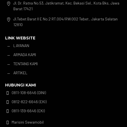
Jl. Dr. Ratna No.53, Jatikramat, Kec. Bekasi Sel., Kota Bks, Jawa

Barat 17421
Jl.Tebet Barat II E No.2 RT.004/RW.002 Tebet , Jakarta Selatan

12810
LINK WEBSITE
LAYANAN
K
ARMADA KAMI
K
TENTANG KAMI
K
ARTIKEL
K
HUBUNGI KAMI
0811-108-6646 (DINI)

0812-822-6646 (EKI)

0811-139-6646 (EKI)

Marisini Sewamobil
