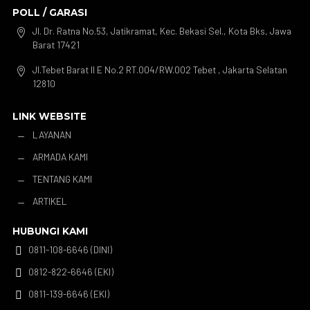
POLL / GARASI
Jl. Dr. Ratna No.53, Jatikramat, Kec. Bekasi Sel., Kota Bks, Jawa

Barat 17421
Jl.Tebet Barat II E No.2 RT.004/RW.002 Tebet , Jakarta Selatan

12810
LINK WEBSITE
LAYANAN
K
ARMADA KAMI
K
TENTANG KAMI
K
ARTIKEL
K
HUBUNGI KAMI
0811-108-6646 (DINI)

0812-822-6646 (EKI)

0811-139-6646 (EKI)
