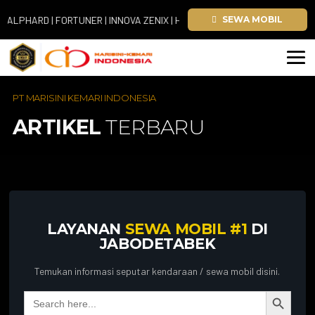
PHARD | FORTUNER | INNOVA ZENIX | HIACE
SEWA MOBIL
PT MARISINI KEMARI INDONESIA
ARTIKEL
TERBARU
LAYANAN
SEWA MOBIL #1
DI
JABODETABEK
Temukan informasi seputar kendaraan / sewa mobil disini.
Search Button
Search
for: