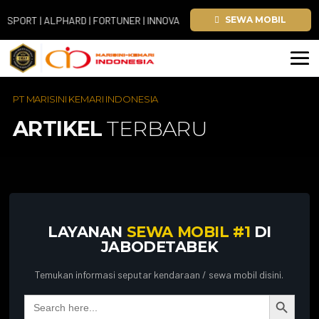
RT | ALPHARD | FORTUNER | INNOVA ZENIX | HIACE
SEWA MOBIL
PT MARISINI KEMARI INDONESIA
ARTIKEL
TERBARU
LAYANAN
SEWA MOBIL #1
DI
JABODETABEK
Temukan informasi seputar kendaraan / sewa mobil disini.
Search Button
Search
for: