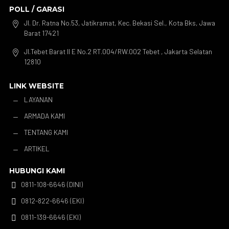
POLL / GARASI
Jl. Dr. Ratna No.53, Jatikramat, Kec. Bekasi Sel., Kota Bks, Jawa

Barat 17421
Jl.Tebet Barat II E No.2 RT.004/RW.002 Tebet , Jakarta Selatan

12810
LINK WEBSITE
LAYANAN
K
ARMADA KAMI
K
TENTANG KAMI
K
ARTIKEL
K
HUBUNGI KAMI
0811-108-6646 (DINI)

0812-822-6646 (EKI)

0811-139-6646 (EKI)
