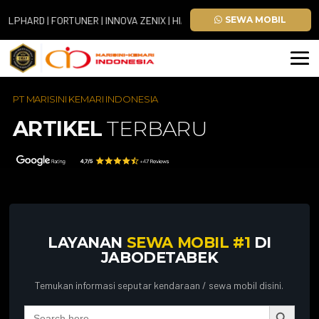
RD | FORTUNER | INNOVA ZENIX | HIACE
SEWA MOBIL
PT MARISINI KEMARI INDONESIA
ARTIKEL
TERBARU
LAYANAN
SEWA MOBIL #1
DI
JABODETABEK
Temukan informasi seputar kendaraan / sewa mobil disini.
Search Button
Search