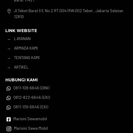
Jl.Tebet Barat II E No.2 RT.004/RW.002 Tebet , Jakarta Selatan

12810
LINK WEBSITE
LAYANAN
K
ARMADA KAMI
K
TENTANG KAMI
K
ARTIKEL
K
HUBUNGI KAMI
0811-108-6646 (DINI)

0812-822-6646 (EKI)

0811-139-6646 (EKI)

Marisini Sewamobil

Marisini Sewa Mobil
