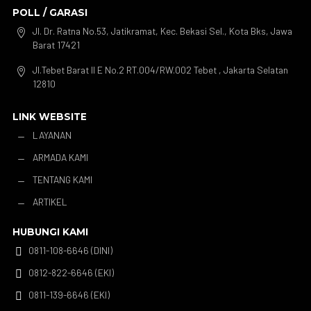
POLL / GARASI
Jl. Dr. Ratna No.53, Jatikramat, Kec. Bekasi Sel., Kota Bks, Jawa

Barat 17421
Jl.Tebet Barat II E No.2 RT.004/RW.002 Tebet , Jakarta Selatan

12810
LINK WEBSITE
LAYANAN
K
ARMADA KAMI
K
TENTANG KAMI
K
ARTIKEL
K
HUBUNGI KAMI
0811-108-6646 (DINI)

0812-822-6646 (EKI)

0811-139-6646 (EKI)
