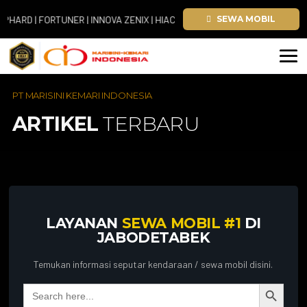
RD | FORTUNER | INNOVA ZENIX | HIACE
SEWA MOBIL
PT MARISINI KEMARI INDONESIA
ARTIKEL
TERBARU
LAYANAN
SEWA MOBIL #1
DI
JABODETABEK
Temukan informasi seputar kendaraan / sewa mobil disini.
Search Button
Search
for: