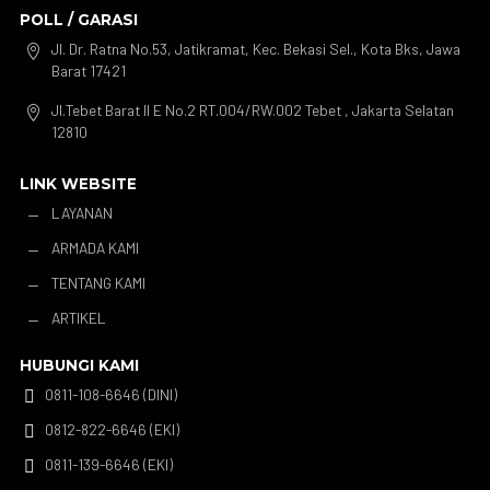
POLL / GARASI
Jl. Dr. Ratna No.53, Jatikramat, Kec. Bekasi Sel., Kota Bks, Jawa

Barat 17421
Jl.Tebet Barat II E No.2 RT.004/RW.002 Tebet , Jakarta Selatan

12810
LINK WEBSITE
LAYANAN
K
ARMADA KAMI
K
TENTANG KAMI
K
ARTIKEL
K
HUBUNGI KAMI
0811-108-6646 (DINI)

0812-822-6646 (EKI)

0811-139-6646 (EKI)
