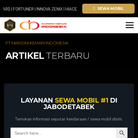
| FORTUNER | INNOVA ZENIX | HIACE
SEWA MOBIL
PT MARISINI KEMARI INDONESIA
ARTIKEL
TERBARU
LAYANAN
SEWA MOBIL #1
DI
JABODETABEK
Temukan informasi seputar kendaraan / sewa mobil disini.
Search Button
Search
for: