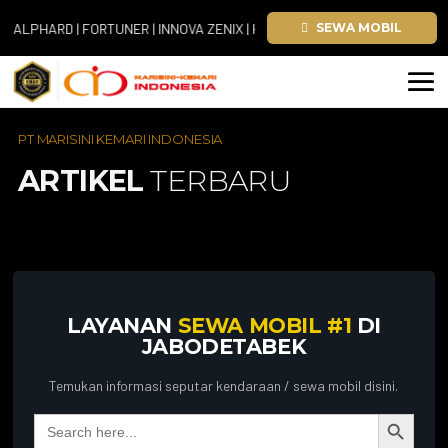
PHARD | FORTUNER | INNOVA ZENIX | HIACE
SEWA MOBIL
PT MARISINI KEMARI INDONESIA
ARTIKEL
TERBARU
LAYANAN
SEWA MOBIL #1
DI
JABODETABEK
Temukan informasi seputar kendaraan / sewa mobil disini.
Search Button
Search
for: