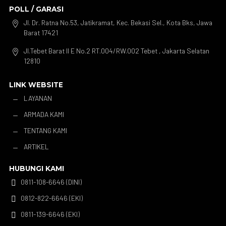
POLL / GARASI
Jl. Dr. Ratna No.53, Jatikramat, Kec. Bekasi Sel., Kota Bks, Jawa

Barat 17421
Jl.Tebet Barat II E No.2 RT.004/RW.002 Tebet , Jakarta Selatan

12810
LINK WEBSITE
LAYANAN
K
ARMADA KAMI
K
TENTANG KAMI
K
ARTIKEL
K
HUBUNGI KAMI
0811-108-6646 (DINI)

0812-822-6646 (EKI)

0811-139-6646 (EKI)
