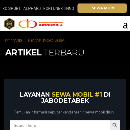
PORT | ALPHARD | FORTUNER | INNOVA ZENIX | HIACE
SEWA MOBIL
PT MARISINI KEMARI INDONESIA
ARTIKEL
TERBARU
LAYANAN
SEWA MOBIL #1
DI
JABODETABEK
Temukan informasi seputar kendaraan / sewa mobil disini.
Search Button
Search
for: