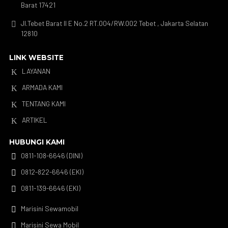
Barat 17421
Jl.Tebet Barat II E No.2 RT.004/RW.002 Tebet , Jakarta Selatan

12810
LINK WEBSITE
LAYANAN
K
ARMADA KAMI
K
TENTANG KAMI
K
ARTIKEL
K
HUBUNGI KAMI
0811-108-6646 (DINI)

0812-822-6646 (EKI)

0811-139-6646 (EKI)

Marisini Sewamobil

Marisini Sewa Mobil
