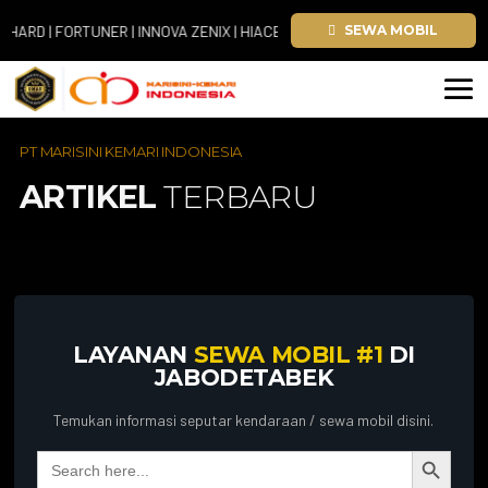
D | FORTUNER | INNOVA ZENIX | HIACE
SEWA MOBIL
PT MARISINI KEMARI INDONESIA
ARTIKEL
TERBARU
LAYANAN
SEWA MOBIL #1
DI
JABODETABEK
Temukan informasi seputar kendaraan / sewa mobil disini.
Search Button
Search
for: