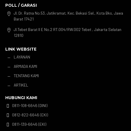
POLL / GARASI
Jl. Dr. Ratna No.53, Jatikramat, Kec. Bekasi Sel., Kota Bks, Jawa

Barat 17421
Jl.Tebet Barat II E No.2 RT.004/RW.002 Tebet , Jakarta Selatan

12810
LINK WEBSITE
LAYANAN
K
ARMADA KAMI
K
TENTANG KAMI
K
ARTIKEL
K
HUBUNGI KAMI
0811-108-6646 (DINI)

0812-822-6646 (EKI)

0811-139-6646 (EKI)
