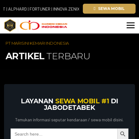
ALPHARD | FORTUNER | INNOVA ZENIX | HIACE
SEWA MOBIL
PT MARISINI KEMARI INDONESIA
ARTIKEL
TERBARU
LAYANAN
SEWA MOBIL #1
DI
JABODETABEK
Temukan informasi seputar kendaraan / sewa mobil disini.
Search Button
Search
for: