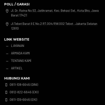
POLL / GARASI
Jl. Dr. Ratna No.53, Jatikramat, Kec. Bekasi Sel., Kota Bks, Jawa

Barat 17421
Jl.Tebet Barat II E No.2 RT.004/RW.002 Tebet , Jakarta Selatan

12810
LINK WEBSITE
LAYANAN
K
ARMADA KAMI
K
TENTANG KAMI
K
ARTIKEL
K
HUBUNGI KAMI
0811-108-6646 (DINI)

0812-822-6646 (EKI)

0811-139-6646 (EKI)
