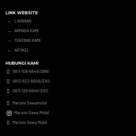
LINK WEBSITE
LAYANAN
K
ARMADA KAMI
K
TENTANG KAMI
K
ARTIKEL
K
HUBUNGI KAMI
0811-108-6646 (DINI)

0812-822-6646 (EKI)

0811-139-6646 (EKI)

Marisini Sewamobil

Marisini Sewa Mobil

Marisini Sewa Mobil
