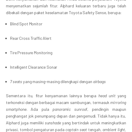
menyematkan sejumlah fitur. Alphard keluaran terbaru juga telah
dibekali dengan paket keselamatan Toyota Safety Sense, berupa:
Blind Spot Monitor
Rear Cross Traffic Alert
Tire Pressure Monitoring
Intelligent Clearance Sonar
7 seats
yang masing-masing dilengkapi dengan
airbags
Sementara itu, fitur kenyamanan lainnya berupa
head unit
yang
terkoneksi dengan berbagai macam sambungan, termasuk
mirroring
smartphone
. Ada pula
panoramic sunroof
, pendingin maupun
penghangat jok penumpang depan dan pengemudi. Tidak hanya itu,
Alphard juga memiliki
sunshade
yang bertindak untuk meningkatkan
privasi, tombol pengaturan pada
captain seat
tengah,
ambient light
,