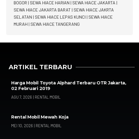
BOGOR
|
SEWA HIACE HARIAN
|
SEWA HIACE JAKARTA
|
SEWA HIACE JAKARTA BARAT
|
SEWA HIACE JAKRTA
SELATAN
|
SEWA HIACE LEPAS KUNCI
|
SEWA HIACE
MURAH
|
SEWA HIACE TANGERANG
ARTIKEL TERBARU
Harga Mobil Toyota Alphard Terbaru OTR Jakarta,
02 Februari 2019
AGU 7, 2026
|
RENTAL MOBIL
Rental Mobil Mewah Koja
MEI 10, 2026
|
RENTAL MOBIL