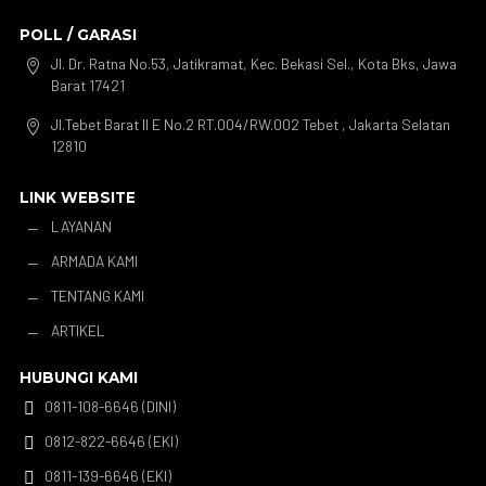
POLL / GARASI
Jl. Dr. Ratna No.53, Jatikramat, Kec. Bekasi Sel., Kota Bks, Jawa

Barat 17421
Jl.Tebet Barat II E No.2 RT.004/RW.002 Tebet , Jakarta Selatan

12810
LINK WEBSITE
LAYANAN
K
ARMADA KAMI
K
TENTANG KAMI
K
ARTIKEL
K
HUBUNGI KAMI
0811-108-6646 (DINI)

0812-822-6646 (EKI)

0811-139-6646 (EKI)
