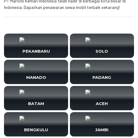
PT Marisini Kemari Indonesia telah hadir di berbagai kota besar di
Indonesia. Dapatkan penawaran sewa mobil terbaik sekarang!
PEKANBARU
SOLO
MANADO
PADANG
BATAM
ACEH
BENGKULU
JAMBI