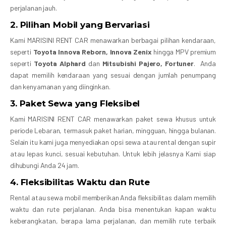
perjalanan jauh.
2.
Pilihan Mobil yang Bervariasi
Kami MARISINI RENT CAR menawarkan berbagai pilihan kendaraan,
seperti
Toyota Innova
Reborn, Innova Zenix
hingga MPV premium
seperti
Toyota Alphard
dan
Mitsubishi Pajero, Fortuner
. Anda
dapat memilih kendaraan yang sesuai dengan jumlah penumpang
dan kenyamanan yang diinginkan.
3.
Paket Sewa yang Fleksibel
Kami MARISINI RENT CAR menawarkan paket sewa khusus untuk
periode Lebaran, termasuk paket harian, mingguan, hingga bulanan.
Selain itu kami juga menyediakan opsi sewa atau rental dengan supir
atau lepas kunci, sesuai kebutuhan. Untuk lebih jelasnya Kami siap
dihubungi Anda 24 jam.
4.
Fleksibilitas Waktu dan Rute
Rental atau sewa mobil memberikan Anda fleksibilitas dalam memilih
waktu dan rute perjalanan. Anda bisa menentukan kapan waktu
keberangkatan, berapa lama perjalanan, dan memilih rute terbaik