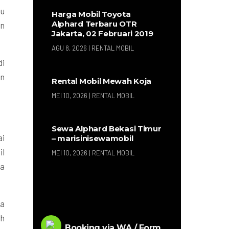
au
Harga Mobil Toyota
Alphard Terbaru OTR
an
Jakarta, 02 Februari 2019
AGU 8, 2026
|
RENTAL MOBIL
di
an
Rental Mobil Mewah Koja
MEI 10, 2026
|
RENTAL MOBIL
Sewa Alphard Bekasi Timur
ai
– marisinisewamobil
il
MEI 10, 2026
|
RENTAL MOBIL
ka
ya
ah
Booking via WA / Form