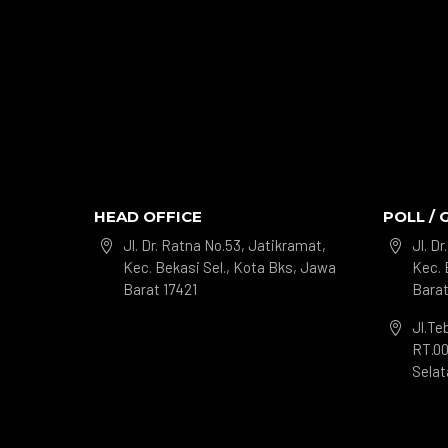
HEAD OFFICE
POLL / 
Jl. Dr. Ratna No.53, Jatikramat,
Jl. D


Kec. Bekasi Sel., Kota Bks, Jawa
Kec. 
Barat 17421
Barat
Jl.Te

RT.00
Selat