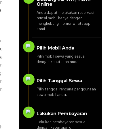
an
Online
a.
Anda dapat melakukan reservasi
rental mobil hanya dengan
menghubungi nomor whatsapp
kami.
an
Pilih Mobil Anda
ng
da
Pilih mobil sewa yang sesuai
dengan kebutuhan anda.
an
gi
un
Pilih Tanggal Sewa
an
Pilih tanggal rencana penggunaan
sewa mobil anda.
Lakukan Pembayaran
Lakukan pembayaran sesuai
ah
dengan ketentuan di