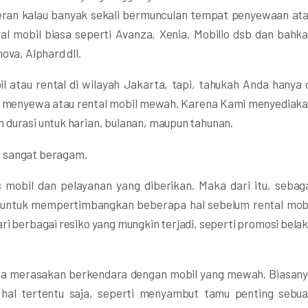
heran kalau banyak sekali bermunculan tempat penyewaan at
al mobil biasa seperti Avanza, Xenia, Mobilio dsb dan bahk
ova, Alphard dll.
atau rental di wilayah Jakarta, tapi, tahukah Anda hanya 
k menyewa atau rental mobil mewah. Karena Kami menyediak
 durasi untuk harian, bulanan, maupun tahunan.
a sangat beragam.
 mobil dan pelayanan yang diberikan. Maka dari itu, sebag
r untuk mempertimbangkan beberapa hal sebelum rental mob
ri berbagai resiko yang mungkin terjadi, seperti promosi bela
isa merasakan berkendara dengan mobil yang mewah. Biasan
hal tertentu saja, seperti menyambut tamu penting sebu