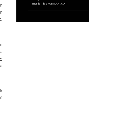
marisinisewamobil.com
an
an
t,
an
a.
 E
a
uk
ti