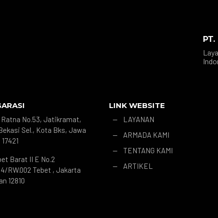
PT.
Laya
Indo
GARASI
LINK WEBSITE
r. Ratna No.53, Jatikramat,
LAYANAN
K
Bekasi Sel., Kota Bks, Jawa
ARMADA KAMI
K
 17421
TENTANG KAMI
K
bet Barat II E No.2
ARTIKEL
K
4/RW.002 Tebet , Jakarta
an 12810