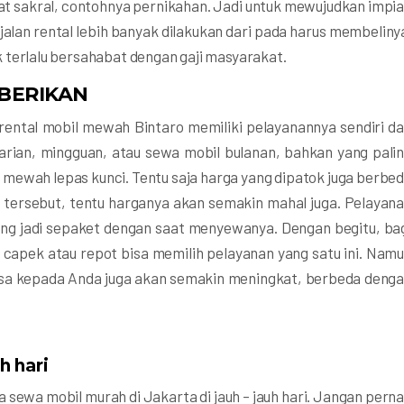
fat sakral, contohnya pernikahan. Jadi untuk mewujudkan impi
lan rental lebih banyak dilakukan dari pada harus membeliny
dak terlalu bersahabat dengan gaji masyarakat.
BERIKAN
rental mobil mewah Bintaro memiliki pelayanannya sendiri d
arian, mingguan, atau sewa mobil bulanan, bahkan yang pali
 mewah lepas kunci. Tentu saja harga yang dipatok juga berbe
tersebut, tentu harganya akan semakin mahal juga. Pelayan
 yang jadi sepaket dengan saat menyewanya. Dengan begitu, ba
capek atau repot bisa memilih pelayanan yang satu ini. Nam
asa kepada Anda juga akan semakin meningkat, berbeda deng
h hari
ewa mobil murah di Jakarta di jauh – jauh hari. Jangan pern