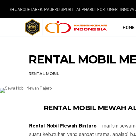
BODETABEK. PAJERO SPORT | ALPHARD | FORTUNER | INNOVA ZENIX | 
HOME
RENTAL MOBIL M
RENTAL MOBIL
RENTAL MOBIL MEWAH A
Rental Mobil Mewah Bintaro
– marisinisewam
suatu kebutuhan yang sangat utama, apalagi bua