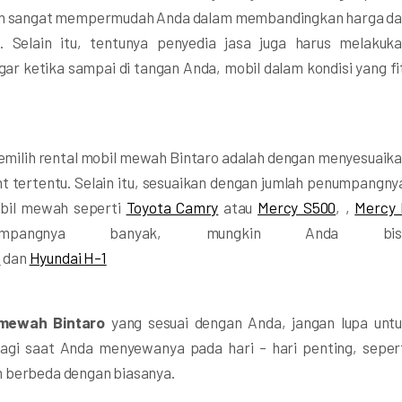
kan sangat mempermudah Anda dalam membandingkan harga d
 Selain itu, tentunya penyedia jasa juga harus melakuk
r ketika sampai di tangan Anda, mobil dalam kondisi yang fi
 memilih rental mobil mewah Bintaro adalah dengan menyesuaik
nt tertentu. Selain itu, sesuaikan dengan jumlah penumpangny
obil mewah seperti
Toyota Camry
atau
Mercy S500
, ,
Mercy
pangnya banyak, mungkin Anda bis
e
dan
Hyundai H-1
 mewah Bintaro
yang sesuai dengan Anda, jangan lupa unt
lagi saat Anda menyewanya pada hari – hari penting, seper
n berbeda dengan biasanya.