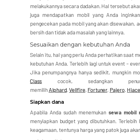
melakukannya secara dadakan. Hal tersebut a
juga mendapatkan mobil yang Anda inginkan.
pengecekan pada mobil yang akan disewakan, aga
bersih dan tidak ada masalah yang lainnya.
Sesuaikan dengan kebutuhan Anda
Selain itu, hal yang perlu Anda perhatikan saat
kebutuhan Anda. Terlebih lagi untuk event – eve
Jika penumpangnya hanya sedikit, mungkin m
Class
cocok, sedangkan penum
memilih
Alphard
,
Vellfire
,
Fortuner
,
Pajero
,
Hiac
Siapkan dana
Apabila Anda sudah menemukan
sewa mobil
menyiapkan budget yang dibutuhkan. Terlebih 
keagamaan, tentunya harga yang patok juga aka