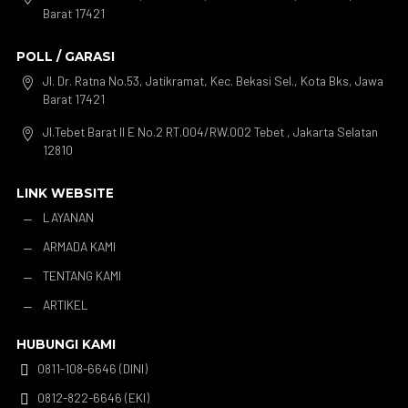
Barat 17421
POLL / GARASI
Jl. Dr. Ratna No.53, Jatikramat, Kec. Bekasi Sel., Kota Bks, Jawa

Barat 17421
Jl.Tebet Barat II E No.2 RT.004/RW.002 Tebet , Jakarta Selatan

12810
LINK WEBSITE
LAYANAN
K
ARMADA KAMI
K
TENTANG KAMI
K
ARTIKEL
K
HUBUNGI KAMI
0811-108-6646 (DINI)

0812-822-6646 (EKI)
