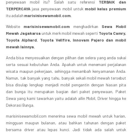
penyewaan mobil itu? Salah satu referensi
TERBAIK dan
TERPERCAYA
jasa penyewaan mobil untuk
mobil kelas premium
itu adalah
marisinisewamobil.com.
Website
marisinisewamobil.com
menghadirkan
Sewa Mobil
Mewah Jagakarsa
untuk merk mobil mewah seperti
Toyota Camry,
Toyota Alphard
,
Toyota Vellfire, Innovam Pajero dan mobil
mewah lainnya.
Anda bisa menyesuaikan dengan pilihan dan selera yang anda sukai
serta sesuai kebutuhan Anda. Apakah untuk menemani perjalanan
wisata maupun pekerjaan, sehingga menambah kenyamanan Anda.
Namun, tak banyak yang tahu, banyak sekali mobil mewah tersebut
bisa disulap lengkap menjadi mobil pengantin dengan hiasan pita
dan bunga itu merupakan bagian dari paket penyewaan, Paket
Sewa yang kami tawarkan yaitu adalah allin Mobil, Driver hingga ke
Dekorasi Bunga.
marisinisewamobil.com menerima sewa mobil mewah untuk harian,
mingguan maupun bulanan, atau bahkan tahunan dengan paket
bersama driver atau lepas kunci. Jadi tidak ada salah untuk