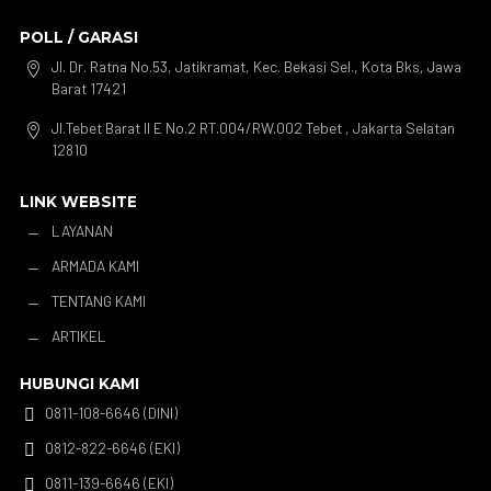
POLL / GARASI
Jl. Dr. Ratna No.53, Jatikramat, Kec. Bekasi Sel., Kota Bks, Jawa

Barat 17421
Jl.Tebet Barat II E No.2 RT.004/RW.002 Tebet , Jakarta Selatan

12810
LINK WEBSITE
LAYANAN
K
ARMADA KAMI
K
TENTANG KAMI
K
ARTIKEL
K
HUBUNGI KAMI
0811-108-6646 (DINI)

0812-822-6646 (EKI)

0811-139-6646 (EKI)
