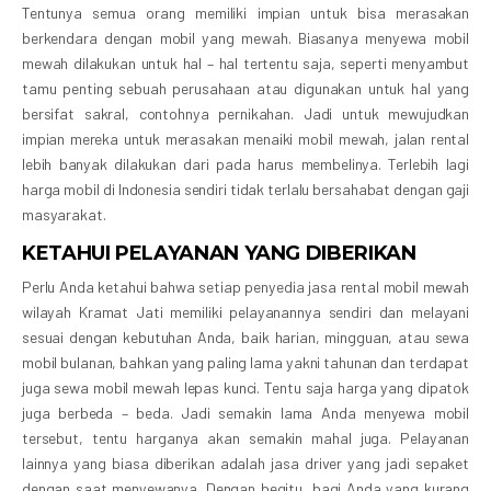
Tentunya semua orang memiliki impian untuk bisa merasakan
berkendara dengan mobil yang mewah. Biasanya menyewa mobil
mewah dilakukan untuk hal – hal tertentu saja, seperti menyambut
tamu penting sebuah perusahaan atau digunakan untuk hal yang
bersifat sakral, contohnya pernikahan. Jadi untuk mewujudkan
impian mereka untuk merasakan menaiki mobil mewah, jalan rental
lebih banyak dilakukan dari pada harus membelinya. Terlebih lagi
harga mobil di Indonesia sendiri tidak terlalu bersahabat dengan gaji
masyarakat.
KETAHUI PELAYANAN YANG DIBERIKAN
Perlu Anda ketahui bahwa setiap penyedia jasa rental mobil mewah
wilayah Kramat Jati memiliki pelayanannya sendiri dan melayani
sesuai dengan kebutuhan Anda, baik harian, mingguan, atau sewa
mobil bulanan, bahkan yang paling lama yakni tahunan dan terdapat
juga sewa mobil mewah lepas kunci. Tentu saja harga yang dipatok
juga berbeda – beda. Jadi semakin lama Anda menyewa mobil
tersebut, tentu harganya akan semakin mahal juga. Pelayanan
lainnya yang biasa diberikan adalah jasa driver yang jadi sepaket
dengan saat menyewanya. Dengan begitu, bagi Anda yang kurang