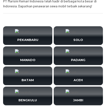
PT Marisini Kemari Indonesia telah hadir di berbagai kota besar di
Indonesia. Dapatkan penawaran sewa mobil terbaik sekarang!
PEKANBARU
SOLO
MANADO
PADANG
BATAM
ACEH
BENGKULU
JAMBI