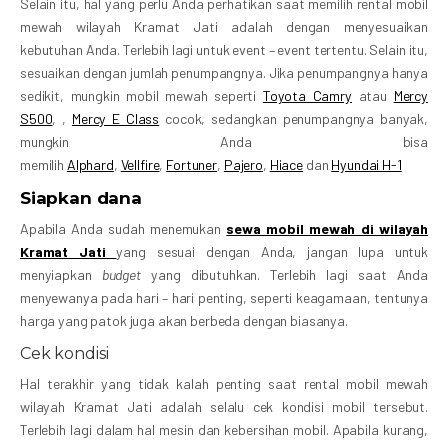
Selain itu, hal yang perlu Anda perhatikan saat memilih rental mobil
mewah wilayah Kramat Jati adalah dengan menyesuaikan
kebutuhan Anda. Terlebih lagi untuk event – event tertentu. Selain itu,
sesuaikan dengan jumlah penumpangnya. Jika penumpangnya hanya
sedikit, mungkin mobil mewah seperti
Toyota Camry
atau
Mercy
S500
, ,
Mercy E Class
cocok, sedangkan penumpangnya banyak,
mungkin Anda bisa
memilih
Alphard
,
Vellfire
,
Fortuner
,
Pajero
,
Hiace
dan
Hyundai H-1
Siapkan dana
Apabila Anda sudah menemukan
sewa mobil mewah di wilayah
Kramat Jati
yang sesuai dengan Anda, jangan lupa untuk
menyiapkan
budget
yang dibutuhkan. Terlebih lagi saat Anda
menyewanya pada hari – hari penting, seperti keagamaan, tentunya
harga yang patok juga akan berbeda dengan biasanya.
Cek kondisi
Hal terakhir yang tidak kalah penting saat rental mobil mewah
wilayah Kramat Jati adalah selalu cek kondisi mobil tersebut.
Terlebih lagi dalam hal mesin dan kebersihan mobil. Apabila kurang,