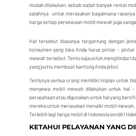
mudah dilakukan, sebab sudah banyak rental mob
salahnya untuk merasakan bagaimana rasanya 
harga setiap persewaan mobil mewah juga sang
Hal tersebut biasanya tergantung dengan jenis
konsumen yang bisa Anda harus pintar – pinta
mewah tersebut. Tentu saja untuk menghindari da
yang justru membuat kantong Anda jebol.
Tentunya semua orang memiliki impian untuk b
menyewa mobil mewah dilakukan untuk hal – 
perusahaan atau digunakan untuk hal yang bersi
mereka untuk merasakan menaiki mobil mewah, ja
Terlebih lagi harga mobil di Indonesia sendiri ti
KETAHUI PELAYANAN YANG DI