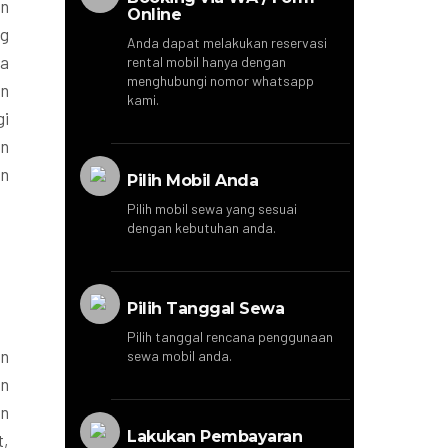
an
Online
ng
Anda dapat melakukan reservasi
da
rental mobil hanya dengan
menghubungi nomor whatsapp
an
kami.
gi
un
an
Pilih Mobil Anda
Pilih mobil sewa yang sesuai
dengan kebutuhan anda.
Pilih Tanggal Sewa
Pilih tanggal rencana penggunaan
an
sewa mobil anda.
an
an
Lakukan Pembayaran
t,