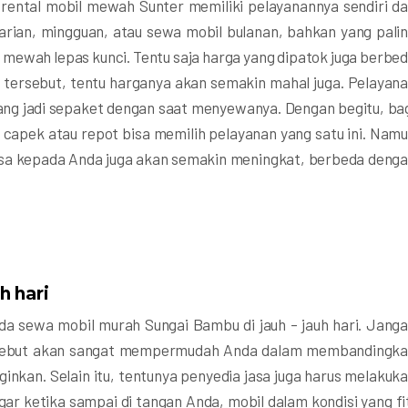
 rental mobil mewah Sunter memiliki pelayanannya sendiri d
arian, mingguan, atau sewa mobil bulanan, bahkan yang pali
 mewah lepas kunci. Tentu saja harga yang dipatok juga berbe
tersebut, tentu harganya akan semakin mahal juga. Pelayan
 yang jadi sepaket dengan saat menyewanya. Dengan begitu, ba
capek atau repot bisa memilih pelayanan yang satu ini. Nam
asa kepada Anda juga akan semakin meningkat, berbeda deng
h hari
 sewa mobil murah Sungai Bambu di jauh – jauh hari. Jang
rsebut akan sangat mempermudah Anda dalam membandingk
inkan. Selain itu, tentunya penyedia jasa juga harus melakuk
r ketika sampai di tangan Anda, mobil dalam kondisi yang fi