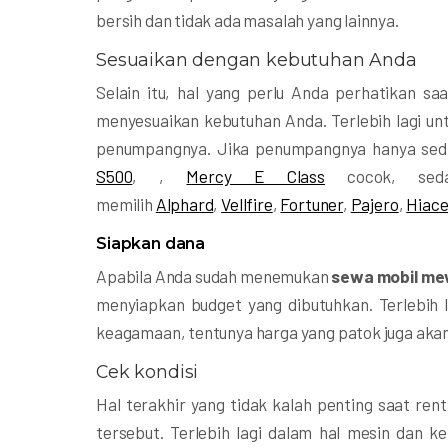
bersih dan tidak ada masalah yang lainnya.
Sesuaikan dengan kebutuhan Anda
Selain itu, hal yang perlu Anda perhatikan 
menyesuaikan kebutuhan Anda. Terlebih lagi unt
penumpangnya. Jika penumpangnya hanya sedi
S500
, ,
Mercy E Class
cocok, seda
memilih
Alphard
,
Vellfire
,
Fortuner
,
Pajero
,
Hiac
Siapkan dana
Apabila Anda sudah menemukan
sewa mobil m
menyiapkan budget yang dibutuhkan. Terlebih 
keagamaan, tentunya harga yang patok juga aka
Cek kondisi
Hal terakhir yang tidak kalah penting saat ren
tersebut. Terlebih lagi dalam hal mesin dan k