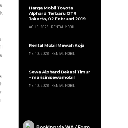
da
Harga Mobil Toyota
uk
Alphard Terbaru OTR
Jakarta, 02 Februari 2019
AGU 9, 2026
|
RENTAL MOBIL
ai
Rental Mobil Mewah Koja
il
MEI 10, 2026
|
RENTAL MOBIL
ka
Sewa Alphard Bekasi Timur
ya
– marisinisewamobil
ah
MEI 10, 2026
|
RENTAL MOBIL
an
a.
Booking via WA / Form