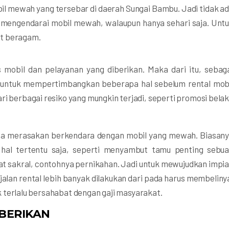
il mewah yang tersebar di daerah Sungai Bambu. Jadi tidak a
mengendarai mobil mewah, walaupun hanya sehari saja. Unt
at beragam.
 mobil dan pelayanan yang diberikan. Maka dari itu, sebag
r untuk mempertimbangkan beberapa hal sebelum rental mob
ri berbagai resiko yang mungkin terjadi, seperti promosi bela
isa merasakan berkendara dengan mobil yang mewah. Biasan
hal tertentu saja, seperti menyambut tamu penting sebu
fat sakral, contohnya pernikahan. Jadi untuk mewujudkan impi
lan rental lebih banyak dilakukan dari pada harus membeliny
dak terlalu bersahabat dengan gaji masyarakat.
BERIKAN