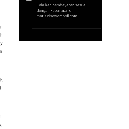
Lakukan pembayaran sesuai
dengan ketentuan di
marisinisewamobil.com
an
ah
y
a
uk
ti
il
da