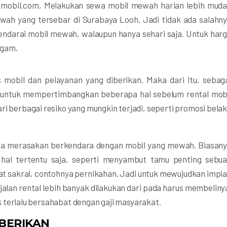
amobil.com, Melakukan sewa mobil mewah harian lebih mud
wah yang tersebar di Surabaya Looh. Jadi tidak ada salahn
darai mobil mewah, walaupun hanya sehari saja. Untuk har
agam.
 mobil dan pelayanan yang diberikan. Maka dari itu, sebag
r untuk mempertimbangkan beberapa hal sebelum rental mob
ri berbagai resiko yang mungkin terjadi, seperti promosi bela
isa merasakan berkendara dengan mobil yang mewah. Biasan
hal tertentu saja, seperti menyambut tamu penting sebu
fat sakral, contohnya pernikahan. Jadi untuk mewujudkan impi
lan rental lebih banyak dilakukan dari pada harus membeliny
dak terlalu bersahabat dengan gaji masyarakat.
BERIKAN