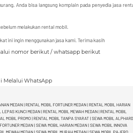
kurang, Anda bisa langsung komplain pada penyedia jasa rent
sebelum melakukan rental mobil.
kat ini ingin menggunakan jasa kami. Terima kasih
lui nomor berikut / whatsapp berikut
i Melalui WhatsApp
LANAN MEDAN
|
RENTAL MOBIL FORTUNER MEDAN
|
RENTAL MOBIL HARIAN
L LEPAS KUNCI MEDAN
|
RENTAL MOBIL MEWAH MEDAN
|
RENTAL MOBIL
AL MOBIL PROMO
|
RENTAL MOBIL TANPA SYARAT
|
SEWA MOBIL ALPHAR
 FORTUNER MEDAN
|
SEWA MOBIL HARIAN MEDAN
|
SEWA MOBIL INNOVA
BIL MEWAH MEDAN
|
SEWA MOBIL MURAH MEDAN
|
SEWA MOBIL PAJERO