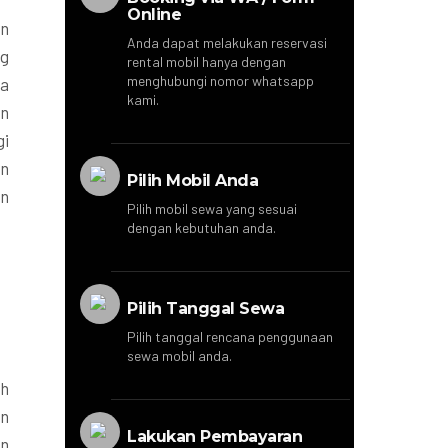
Online
an
Anda dapat melakukan reservasi
ng
rental mobil hanya dengan
menghubungi nomor whatsapp
da
kami.
an
gi
un
Pilih Mobil Anda
an
Pilih mobil sewa yang sesuai
dengan kebutuhan anda.
Pilih Tanggal Sewa
Pilih tanggal rencana penggunaan
sewa mobil anda.
ah
an
Lakukan Pembayaran
an