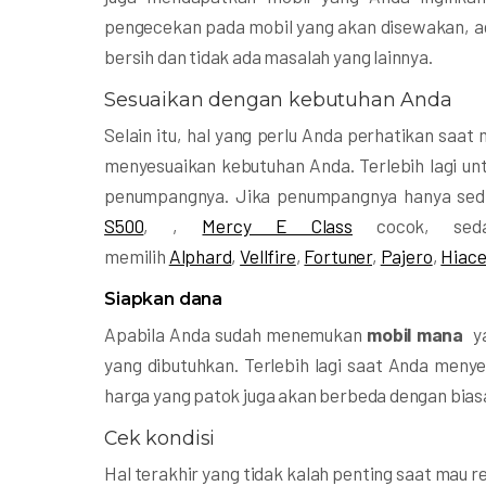
pengecekan pada mobil yang akan disewakan, aga
bersih dan tidak ada masalah yang lainnya.
Sesuaikan dengan kebutuhan Anda
Selain itu, hal yang perlu Anda perhatikan saa
menyesuaikan kebutuhan Anda. Terlebih lagi unt
penumpangnya. Jika penumpangnya hanya sedi
S500
, ,
Mercy E Class
cocok, seda
memilih
Alphard
,
Vellfire
,
Fortuner
,
Pajero
,
Hiac
Siapkan dana
Apabila Anda sudah menemukan
mobil mana
y
yang dibutuhkan. Terlebih lagi saat Anda meny
harga yang patok juga akan berbeda dengan bias
Cek kondisi
Hal terakhir yang tidak kalah penting saat mau ren