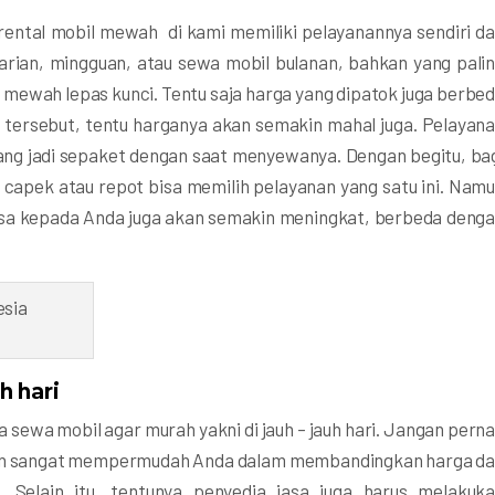
rental mobil mewah di kami memiliki pelayanannya sendiri d
arian, mingguan, atau sewa mobil bulanan, bahkan yang pali
 mewah lepas kunci. Tentu saja harga yang dipatok juga berbe
tersebut, tentu harganya akan semakin mahal juga. Pelayan
 yang jadi sepaket dengan saat menyewanya. Dengan begitu, ba
capek atau repot bisa memilih pelayanan yang satu ini. Nam
asa kepada Anda juga akan semakin meningkat, berbeda deng
h hari
ewa mobil agar murah yakni di jauh – jauh hari. Jangan pern
kan sangat mempermudah Anda dalam membandingkan harga d
 Selain itu, tentunya penyedia jasa juga harus melakuk