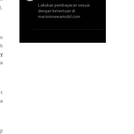
Lakukan pembayaran sesuai
t,
dengan ketentuan di
marisinisewamobil.com
an
ah
y
a
et
ya
gi