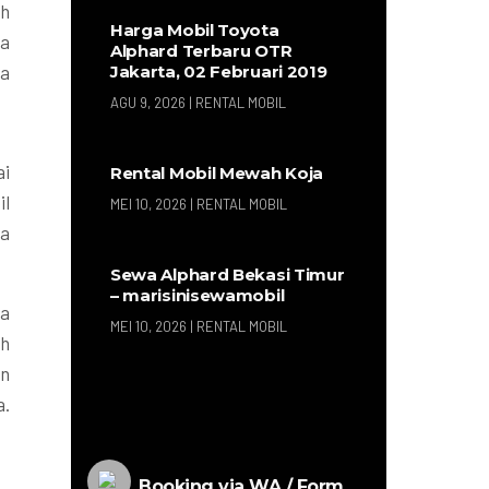
ah
Harga Mobil Toyota
ya
Alphard Terbaru OTR
Jakarta, 02 Februari 2019
ga
AGU 9, 2026
|
RENTAL MOBIL
ai
Rental Mobil Mewah Koja
il
MEI 10, 2026
|
RENTAL MOBIL
ka
Sewa Alphard Bekasi Timur
– marisinisewamobil
ya
MEI 10, 2026
|
RENTAL MOBIL
ah
an
a.
Booking via WA / Form