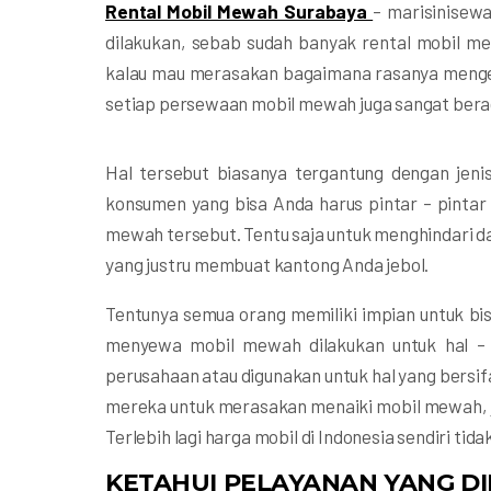
Rental Mobil Mewah Surabaya
– marisinisew
dilakukan, sebab sudah banyak rental mobil me
kalau mau merasakan bagaimana rasanya mengen
setiap persewaan mobil mewah juga sangat ber
Hal tersebut biasanya tergantung dengan jenis
konsumen yang bisa Anda harus pintar – pinta
mewah tersebut. Tentu saja untuk menghindari da
yang justru membuat kantong Anda jebol.
Tentunya semua orang memiliki impian untuk b
menyewa mobil mewah dilakukan untuk hal – 
perusahaan atau digunakan untuk hal yang bersi
mereka untuk merasakan menaiki mobil mewah, ja
Terlebih lagi harga mobil di Indonesia sendiri ti
KETAHUI PELAYANAN YANG DI