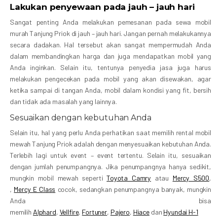
Lakukan penyewaan pada jauh – jauh hari
Sangat penting Anda melakukan pemesanan pada sewa mobil
murah Tanjung Priok di jauh – jauh hari. Jangan pernah melakukannya
secara dadakan. Hal tersebut akan sangat mempermudah Anda
dalam membandingkan harga dan juga mendapatkan mobil yang
Anda inginkan. Selain itu, tentunya penyedia jasa juga harus
melakukan pengecekan pada mobil yang akan disewakan, agar
ketika sampai di tangan Anda, mobil dalam kondisi yang fit, bersih
dan tidak ada masalah yang lainnya.
Sesuaikan dengan kebutuhan Anda
Selain itu, hal yang perlu Anda perhatikan saat memilih rental mobil
mewah Tanjung Priok adalah dengan menyesuaikan kebutuhan Anda.
Terlebih lagi untuk event – event tertentu. Selain itu, sesuaikan
dengan jumlah penumpangnya. Jika penumpangnya hanya sedikit,
mungkin mobil mewah seperti
Toyota Camry
atau
Mercy S500
,
,
Mercy E Class
cocok, sedangkan penumpangnya banyak, mungkin
Anda bisa
memilih
Alphard
,
Vellfire
,
Fortuner
,
Pajero
,
Hiace
dan
Hyundai H-1