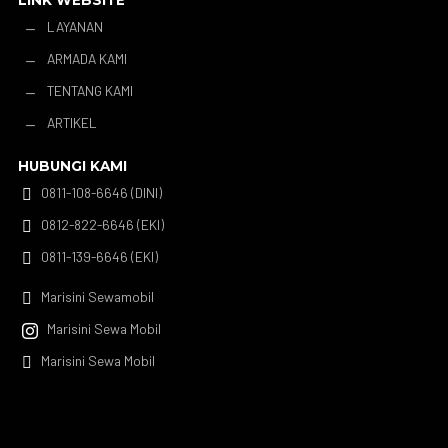
LINK WEBSITE
LAYANAN
K
ARMADA KAMI
K
TENTANG KAMI
K
ARTIKEL
K
HUBUNGI KAMI
0811-108-6646 (DINI)

0812-822-6646 (EKI)

0811-139-6646 (EKI)

Marisini Sewamobil

Marisini Sewa Mobil

Marisini Sewa Mobil
