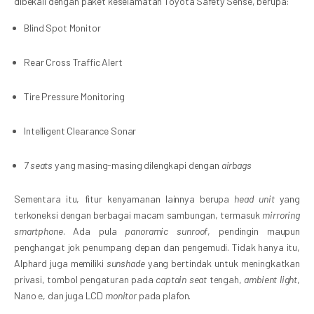
dibekali dengan paket keselamatan Toyota Safety Sense, berupa:
Blind Spot Monitor
Rear Cross Traffic Alert
Tire Pressure Monitoring
Intelligent Clearance Sonar
7 seats
yang masing-masing dilengkapi dengan
airbags
Sementara itu, fitur kenyamanan lainnya berupa
head unit
yang
terkoneksi dengan berbagai macam sambungan, termasuk
mirroring
smartphone
. Ada pula
panoramic sunroof
, pendingin maupun
penghangat jok penumpang depan dan pengemudi. Tidak hanya itu,
Alphard juga memiliki
sunshade
yang bertindak untuk meningkatkan
privasi, tombol pengaturan pada
captain seat
tengah,
ambient light
,
Nano e, dan juga LCD
monitor
pada plafon.