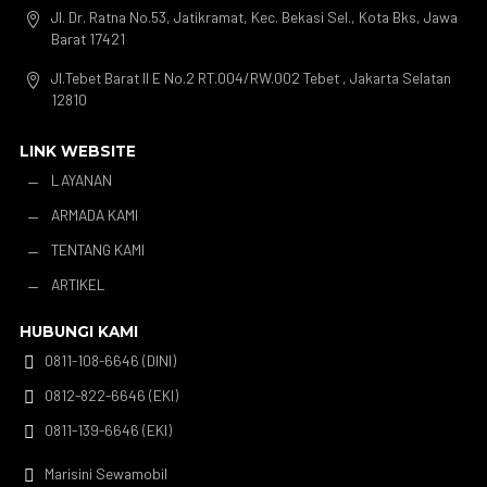
Jl. Dr. Ratna No.53, Jatikramat, Kec. Bekasi Sel., Kota Bks, Jawa

Barat 17421
Jl.Tebet Barat II E No.2 RT.004/RW.002 Tebet , Jakarta Selatan

12810
LINK WEBSITE
LAYANAN
K
ARMADA KAMI
K
TENTANG KAMI
K
ARTIKEL
K
HUBUNGI KAMI
0811-108-6646 (DINI)

0812-822-6646 (EKI)

0811-139-6646 (EKI)

Marisini Sewamobil
