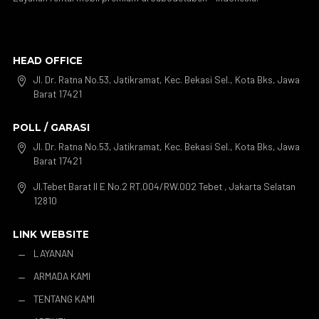
HEAD OFFICE
Jl. Dr. Ratna No.53, Jatikramat, Kec. Bekasi Sel., Kota Bks, Jawa

Barat 17421
POLL / GARASI
Jl. Dr. Ratna No.53, Jatikramat, Kec. Bekasi Sel., Kota Bks, Jawa

Barat 17421
Jl.Tebet Barat II E No.2 RT.004/RW.002 Tebet , Jakarta Selatan

12810
LINK WEBSITE
LAYANAN
K
ARMADA KAMI
K
TENTANG KAMI
K