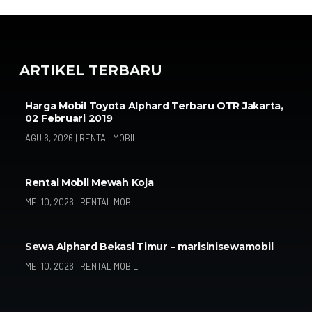
ARTIKEL TERBARU
Harga Mobil Toyota Alphard Terbaru OTR Jakarta,
02 Februari 2019
AGU 6, 2026
|
RENTAL MOBIL
Rental Mobil Mewah Koja
MEI 10, 2026
|
RENTAL MOBIL
Sewa Alphard Bekasi Timur – marisinisewamobil
MEI 10, 2026
|
RENTAL MOBIL