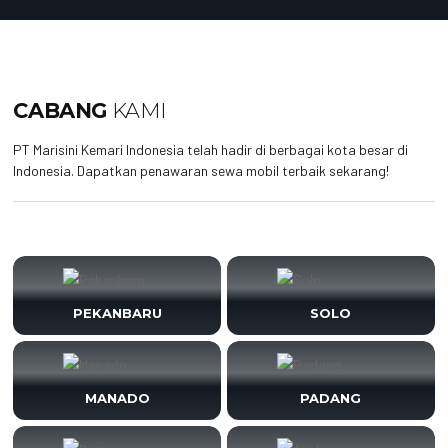
CABANG
KAMI
PT Marisini Kemari Indonesia telah hadir di berbagai kota besar di
Indonesia. Dapatkan penawaran sewa mobil terbaik sekarang!
PEKANBARU
SOLO
MANADO
PADANG