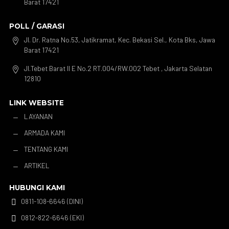
Barat 17421
POLL / GARASI
Jl. Dr. Ratna No.53, Jatikramat, Kec. Bekasi Sel., Kota Bks, Jawa

Barat 17421
Jl.Tebet Barat II E No.2 RT.004/RW.002 Tebet , Jakarta Selatan

12810
LINK WEBSITE
LAYANAN
K
ARMADA KAMI
K
TENTANG KAMI
K
ARTIKEL
K
HUBUNGI KAMI
0811-108-6646 (DINI)

0812-822-6646 (EKI)
