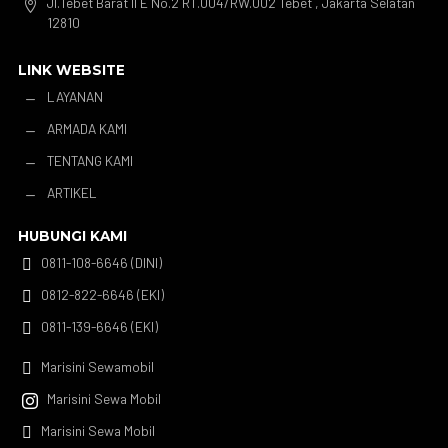
Jl.Tebet Barat II E No.2 RT.004/RW.002 Tebet , Jakarta Selatan

12810
LINK WEBSITE
LAYANAN
K
ARMADA KAMI
K
TENTANG KAMI
K
ARTIKEL
K
HUBUNGI KAMI
0811-108-6646 (DINI)

0812-822-6646 (EKI)

0811-139-6646 (EKI)

Marisini Sewamobil

Marisini Sewa Mobil

Marisini Sewa Mobil
