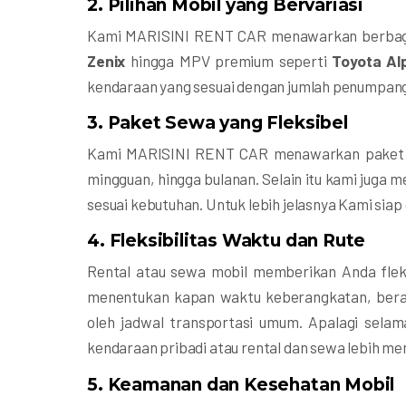
2.
Pilihan Mobil yang Bervariasi
Kami MARISINI RENT CAR menawarkan berbagai
Zenix
hingga MPV premium seperti
Toyota Al
kendaraan yang sesuai dengan jumlah penumpang
3.
Paket Sewa yang Fleksibel
Kami MARISINI RENT CAR menawarkan paket se
mingguan, hingga bulanan. Selain itu kami juga m
sesuai kebutuhan. Untuk lebih jelasnya Kami siap
4.
Fleksibilitas Waktu dan Rute
Rental atau sewa mobil memberikan Anda fleks
menentukan kapan waktu keberangkatan, berap
oleh jadwal transportasi umum. Apalagi selam
kendaraan pribadi atau rental dan sewa lebih m
5.
Keamanan dan Kesehatan Mobil