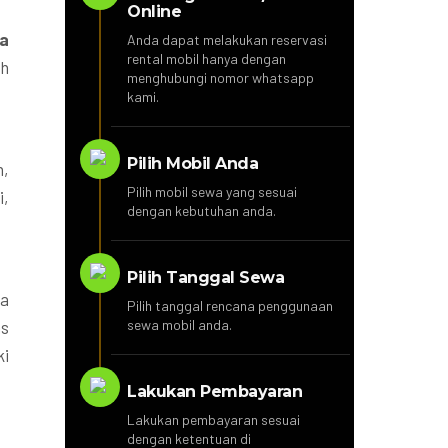
Online
va
Anda dapat melakukan reservasi
rental mobil hanya dengan
ih
menghubungi nomor whatsapp
kami.
Pilih Mobil Anda
n,
Pilih mobil sewa yang sesuai
i,
dengan kebutuhan anda.
Pilih Tanggal Sewa
sa
Pilih tanggal rencana penggunaan
sewa mobil anda.
as
ki
Lakukan Pembayaran
Lakukan pembayaran sesuai
dengan ketentuan di