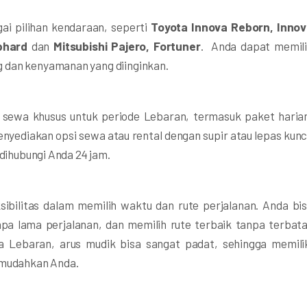
 pilihan kendaraan, seperti
Toyota Innova
Reborn, Inno
phard
dan
Mitsubishi Pajero, Fortuner
. Anda dapat memil
 dan kenyamanan yang diinginkan.
wa khusus untuk periode Lebaran, termasuk paket haria
enyediakan opsi sewa atau rental dengan supir atau lepas kunc
 dihubungi Anda 24 jam.
ibilitas dalam memilih waktu dan rute perjalanan. Anda bi
a lama perjalanan, dan memilih rute terbaik tanpa terbat
a Lebaran, arus mudik bisa sangat padat, sehingga memili
emudahkan Anda.