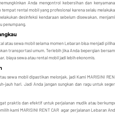
 memungkinkan Anda mengontrol kebersihan dan kenyaman
empat rental mobil yang profesional karena selalu melakuk
melakukan desinfeksi kendaraan sebelum disewakan, menjam
ku penumpang.
jangkau
ntal atau sewa mobil selama momen Lebaran bisa menjadi pilih
kan transportasi umum. Terlebih jika Anda bepergian bersa
 biaya sewa atau rental mobil jadi lebih ekonomis.
n
tau sewa mobil dipastikan melonjak, jadi Kami MARISINI RE
jauh hari. Jadi Anda jangan sungkan dan ragu untuk sege
ngat praktis dan efektif untuk perjalanan mudik atau berkump
memilih kami MARISINI RENT CAR agar perjalanan Lebaran An