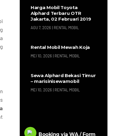
Harga Mobil Toyota
Alphard Terbaru OTR
Jakarta, 02 Februari 2019
pi
AGU 7, 2026
|
RENTAL MOBIL
ng
ga
ng
Rental Mobil Mewah Koja
MEI 10, 2026
|
RENTAL MOBIL
Sewa Alphard Bekasi Timur
– marisinisewamobil
MEI 10, 2026
|
RENTAL MOBIL
an
us
a
at
Booking via WA / Form