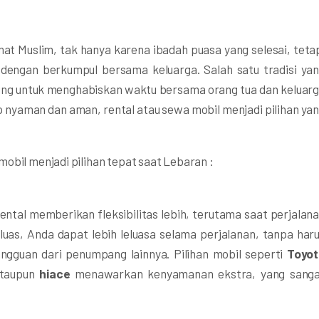
t Muslim, tak hanya karena ibadah puasa yang selesai, teta
dengan berkumpul bersama keluarga. Salah satu tradisi ya
ung untuk menghabiskan waktu bersama orang tua dan keluar
 nyaman dan aman, rental atau sewa mobil menjadi pilihan ya
obil menjadi pilihan tepat saat Lebaran :
tal memberikan fleksibilitas lebih, terutama saat perjalan
uas, Anda dapat lebih leluasa selama perjalanan, tanpa har
angguan dari penumpang lainnya. Pilihan mobil seperti
Toyot
taupun
hiace
menawarkan kenyamanan ekstra, yang sang