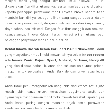
menjadi mobil yang sangat diminati untuk disewa? Hal ini
dikarenakan fitur-fitur utamanya, serta manfaat yang diberikan
kepada pelanggan penyewaan mobil. Toyota Innova Reborn telah
membuktikan dirinya sebagai pilihan yang sangat populer dalam
industri penyewaan mobil, dengan kombinasi unik dari kenyamanan,
daya tahan, dan efisiensi. Dengan fitur-fitur canggih dan reputasi
keandalannya, Innova Reborn terus menjadi pilihan utama bagi
pelanggan penyewaan mobil di seluruh dunia.
Rental Innova Daerah Kebon Baru dari MARISINIsewambil.com
yang menyediakan mobil mobil mewah lainnya selain
innova reborn
ada
Innova Zenix
,
Pajero Sport,
Alphard, Fortuner, Mercy dll
yang bisa disewa harian, bulanan dan tahunan baik untuk pribadi
maupun untuk perusahaan Anda. Baik dengan driver atau lepas
kunci.
Anda tidak perlu menghabiskan uang lebih dari empat ratus juta
rupiah lebih hanya untuk merasakan bagaimana asyik dan
nyamannya menggunakan mobil mobil mewah tersebut, apalagi jika
Anda harus pusing dengan masalah pajak serta perawatan
kendaraan dan menghadapi kemacetan dijalan.