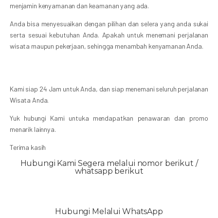
menjamin kenyamanan dan keamanan yang ada.
Anda bisa menyesuaikan dengan pilihan dan selera yang anda sukai
serta sesuai kebutuhan Anda. Apakah untuk menemani perjalanan
wisata maupun pekerjaan, sehingga menambah kenyamanan Anda.
Kami siap 24 Jam untuk Anda, dan siap menemani seluruh perjalanan
Wisata Anda.
Yuk hubungi Kami untuka mendapatkan penawaran dan promo
menarik lainnya.
Terima kasih
Hubungi Kami Segera melalui nomor berikut /
whatsapp berikut
Hubungi Melalui WhatsApp