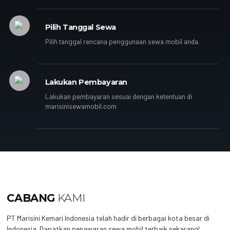
Pilih Tanggal Sewa
Pilih tanggal rencana penggunaan sewa mobil anda.
Lakukan Pembayaran
Lakukan pembayaran sesuai dengan ketentuan di
marisinisewamobil.com
CABANG
KAMI
PT Marisini Kemari Indonesia telah hadir di berbagai kota besar di
Indonesia. Dapatkan penawaran sewa mobil terbaik sekarang!