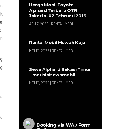
Harga Mobil Toyota
an
Alphard Terbaru OTR
uk
Jakarta, 02 Februari 2019
ng
AGU 7, 2026
|
RENTAL MOBIL
o.
un
Rental Mobil Mewah Koja
MEI 10, 2026
|
RENTAL MOBIL
ng
ng
Sewa Alphard Bekasi Timur
– marisinisewamobil
MEI 10, 2026
|
RENTAL MOBIL
a,
k
Booking via WA / Form