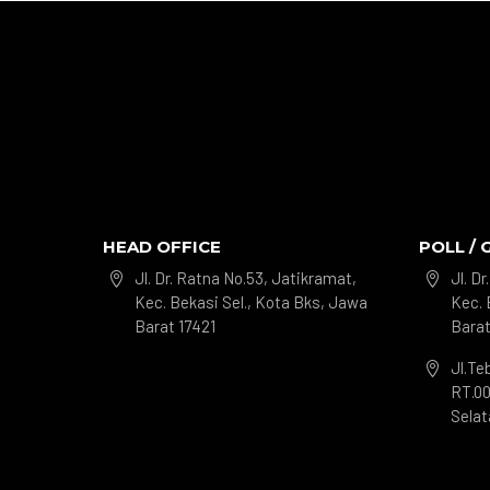
HEAD OFFICE
POLL / 
Jl. Dr. Ratna No.53, Jatikramat,
Jl. D


Kec. Bekasi Sel., Kota Bks, Jawa
Kec. 
Barat 17421
Barat
Jl.Te

RT.00
Selat