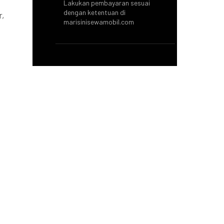
Lakukan pembayaran sesuai
dengan ketentuan di
r,
marisinisewamobil.com