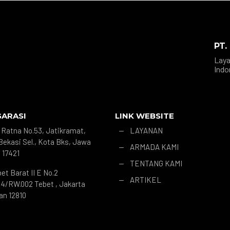
PT.
Laya
Indo
GARASI
LINK WEBSITE
r. Ratna No.53, Jatikramat,
LAYANAN
K
Bekasi Sel., Kota Bks, Jawa
ARMADA KAMI
K
 17421
TENTANG KAMI
K
bet Barat II E No.2
ARTIKEL
K
4/RW.002 Tebet , Jakarta
an 12810