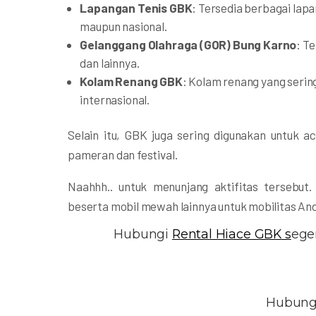
Lapangan Tenis GBK
: Tersedia berbagai lap
maupun nasional.
Gelanggang Olahraga (GOR) Bung Karno
: T
dan lainnya.
Kolam Renang GBK
: Kolam renang yang serin
internasional.
Selain itu, GBK juga sering digunakan untuk a
pameran dan festival.
Naahhh.. untuk menunjang aktifitas tersebut
beserta mobil mewah lainnya untuk mobilitas An
Hubungi
Rental Hiace GBK s
ege
Hubung