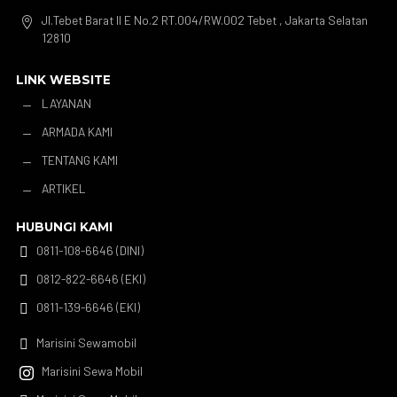
Jl.Tebet Barat II E No.2 RT.004/RW.002 Tebet , Jakarta Selatan

12810
LINK WEBSITE
LAYANAN
K
ARMADA KAMI
K
TENTANG KAMI
K
ARTIKEL
K
HUBUNGI KAMI
0811-108-6646 (DINI)

0812-822-6646 (EKI)

0811-139-6646 (EKI)

Marisini Sewamobil

Marisini Sewa Mobil
