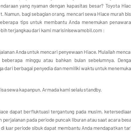
endaraan yang nyaman dengan kapasitas besar? Toyota Hia
but. Namun, bagi sebagian orang, mencari sewa Hiace murah bi
ah beberapa tips untuk membantu Anda menemukan penawar
bih terjangkau dari kami marisinisewamobil.com :
alanan Anda untuk mencari penyewaan Hiace. Mulailah menca
beberapa minggu atau bahkan bulan sebelumnya. Deng
 dari berbagai penyedia dan memiliki waktu untuk menemuk
bisa sewa kapanpun. Armada kami selalu standby.
ace dapat berfluktuasi tergantung pada musim, ketersediaa
n perjalanan pada periode puncak liburan atau saat acara bes
al di luar periode sibuk dapat membantu Anda mendapatkan tar