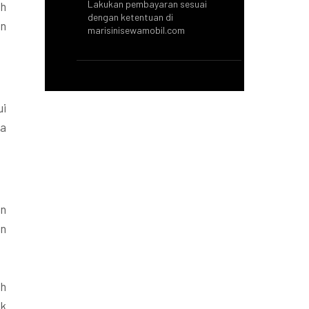
Lakukan pembayaran sesuai
ah
dengan ketentuan di
an
marisinisewamobil.com
ui
da
an
an
ih
ik