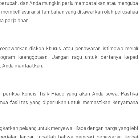
a berubah, dan Anda mungkin perlu membatalkan atau mengub
 membeli asuransi tambahan yang ditawarkan oleh perusaha
a perjalanan.
enawarkan diskon khusus atau penawaran istimewa melal
rogram keanggotaan. Jangan ragu untuk bertanya kepa
t Anda manfaatkan.
 periksa kondisi fisik Hiace yang akan Anda sewa. Pastik
emua fasilitas yang diperlukan untuk memastikan kenyaman
ngkatkan peluang untuk menyewa Hiace dengan harga yang leb
erjalan lancar. Ingatlah bahwa mencari penawaran terba