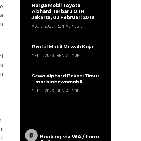
Harga Mobil Toyota
ce
Alphard Terbaru OTR
sa
Jakarta, 02 Februari 2019
an
AGU 6, 2026
|
RENTAL MOBIL
Rental Mobil Mewah Koja
ri
MEI 10, 2026
|
RENTAL MOBIL
an
an
Sewa Alphard Bekasi Timur
– marisinisewamobil
MEI 10, 2026
|
RENTAL MOBIL
n,
ar
Booking via WA / Form
if